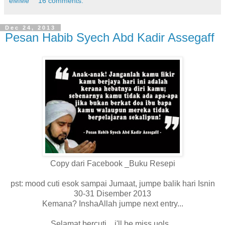
eMMe
16 comments:
Dec 24, 2013
Pesan Habib Syech Abd Kadir Assegaff
Copy dari Facebook _Buku Resepi
pst: mood cuti esok sampai Jumaat, jumpe balik hari Isnin
30-31 Disember 2013
Kemana? InshaAllah jumpe next entry...
Selamat bercuti... i'll be miss uols...