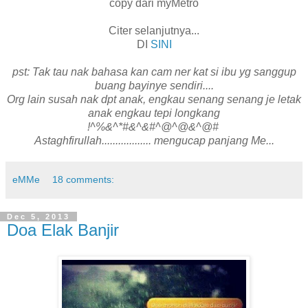
copy dari myMetro
Citer selanjutnya...
DI
SINI
pst: Tak tau nak bahasa kan cam ner kat si ibu yg sanggup
buang bayinye sendiri....
Org lain susah nak dpt anak, engkau senang senang je letak
anak engkau tepi longkang
!^%&^*#&^&#^@^@&^@#
Astaghfirullah.................. mengucap panjang Me...
eMMe
18 comments:
Dec 5, 2013
Doa Elak Banjir