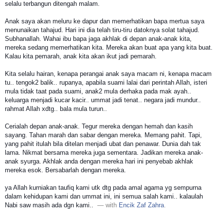
selalu terbangun ditengah malam.
Anak saya akan meluru ke dapur dan memerhatikan bapa mertua saya
menunaikan tahajud. Hari ini dia telah tiru-tiru datoknya solat tahajud.
Subhanallah. Wahai ibu bapa jaga akhlak di depan anak-anak kita,
mereka sedang memerhatikan kita. Mereka akan buat apa yang kita buat.
Kalau kita pemarah, anak kita akan ikut jadi pemarah.
Kita selalu hairan, kenapa perangai anak saya macam ni, kenapa macam
tu.. tengok2 balik.. rupanya, apabila suami lalai dari perintah Allah, isteri
mula tidak taat pada suami, anak2 mula derhaka pada mak ayah..
keluarga menjadi kucar kacir.. ummat jadi tenat.. negara jadi mundur..
rahmat Allah xdtg.. bala mula turun..
Cerialah depan anak-anak. Tegur mereka dengan hemah dan kasih
sayang. Tahan marah dan sabar dengan mereka. Memang pahit. Tapi,
yang pahit itulah bila ditelan menjadi ubat dan penawar. Dunia dah tak
lama. Nikmat bersama mereka juga sementara. Jadikan mereka anak-
anak syurga. Akhlak anda dengan mereka hari ini penyebab akhlak
mereka esok. Bersabarlah dengan mereka.
ya Allah kurniakan taufiq kami utk dtg pada amal agama yg sempurna
dalam kehidupan kami dan ummat ini, ini semua salah kami.. kalaulah
Nabi saw masih ada dgn kami..
— with
Encik Zaf Zahra
.