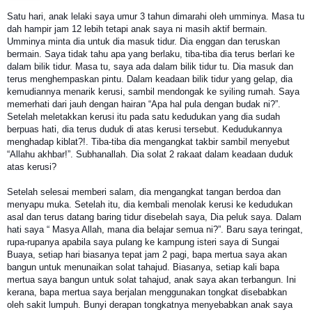
Satu hari, anak lelaki saya umur 3 tahun dimarahi oleh umminya. Masa tu
dah hampir jam 12 lebih tetapi anak saya ni masih aktif bermain.
Umminya minta dia untuk dia masuk tidur. Dia enggan dan teruskan
bermain. Saya tidak tahu apa yang berlaku, tiba-tiba dia terus berlari ke
dalam bilik tidur. Masa tu, saya ada dalam bilik tidur tu. Dia masuk dan
terus menghempaskan pintu. Dalam keadaan bilik tidu
r yang gelap, dia
kemudiannya menarik kerusi, sambil mendongak ke syiling rumah. Saya
memerhati dari jauh dengan hairan “Apa hal pula dengan budak ni?”.
Setelah meletakkan kerusi itu pada satu kedudukan yang dia sudah
berpuas hati, dia terus duduk di atas kerusi tersebut. Kedudukannya
menghadap kiblat?!. Tiba-tiba dia mengangkat takbir sambil menyebut
“Allahu akhbar!”. Subhanallah. Dia solat 2 rakaat dalam keadaan duduk
atas kerusi?
Setelah selesai memberi salam, dia mengangkat tangan berdoa dan
menyapu muka. Setelah itu, dia kembali menolak kerusi ke kedudukan
asal dan terus datang baring tidur disebelah saya, Dia peluk saya. Dalam
hati saya “ Masya Allah, mana dia belajar semua ni?”. Baru saya teringat,
rupa-rupanya apabila saya pulang ke kampung isteri saya di Sungai
Buaya, setiap hari biasanya tepat jam 2 pagi, bapa mertua saya akan
bangun untuk menunaikan solat tahajud. Biasanya, setiap kali bapa
mertua saya bangun untuk solat tahajud, anak saya akan terbangun. Ini
kerana, bapa mertua saya berjalan menggunakan tongkat disebabkan
oleh sakit lumpuh. Bunyi derapan tongkatnya menyebabkan anak saya